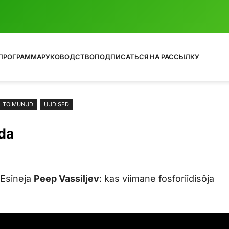
ПРОГРАММА
РУКОВОДСТВО
ПОДПИСАТЬСЯ НА РАССЫЛКУ
TOIMUNUD
UUDISED
õda
 Esineja
Peep Vassiljev
: kas viimane fosforiidisõja