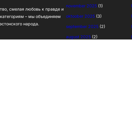
november 2025
(1)
тво, смелая любовь к правде и
oktoober 2025
(3)
и категориям – мы объединяем
эстонского народа.
september 2025
(2)
august 2025
(2)
juuni 2025
(2)
mai 2025
(7)
aprill 2025
(15)
märts 2025
(21)
veebruar 2025
(27)
jaanuar 2025
(16)
detsember 2024
(14)
november 2024
(3)
oktoober 2024
(2)