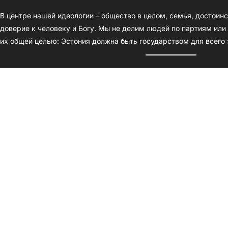
В центре нашей идеологии – общество в целом, семья, достоинс
доверие к человеку и Богу. Мы не делим людей по партиям ил
их общей целью: Эстония должна быть государством для всего 
Электронная почта:
info@plaanb.ee
Адрес:
Kohvik Plaan B, Tähtvere tn 4-1, Тарту
Facebook
YouTube