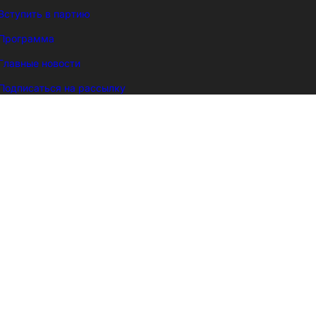
Вступить в партию
Программа
Главные новости
Подписаться на рассылку
Kohvik Plaan B
Tartu HLÜ