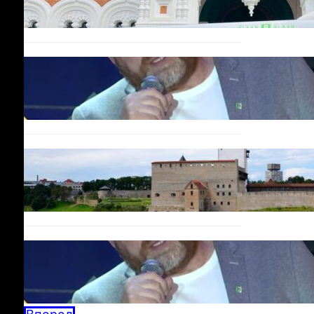
Urbo Vaarmann: Kuidas
poliitika on muutunud
skandaalide areeniks
14.10.2025
Программа в Нарве: Plaan
B Narva Linna Pulss –
Новая жизнь для Нарвы!
08.10.2025
Дебаты BAZAR:
Кандидатов по осени
считают
04.09.2025