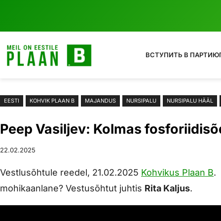
Liigu
sisu
juurde
ВСТУПИТЬ В ПАРТИЮ
EESTI
KOHVIK PLAAN B
MAJANDUS
NURSIPALU
NURSIPALU HÄÄL
Peep Vasiljev: Kolmas fosforiidis
22.02.2025
Vestlusõhtule reedel, 21.02.2025
Kohvikus Plaan B
.
mohikaanlane? Vestusõhtut juhtis
Rita Kaljus
.