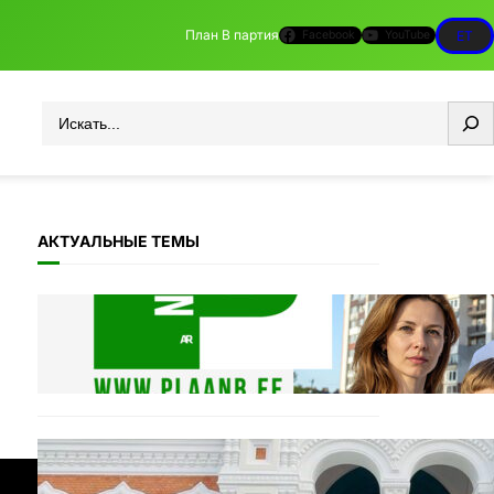
План B партия
Facebook
YouTube
ET
Otsi
АКТУАЛЬНЫЕ ТЕМЫ
11.11: Пикет на Тоомпеа
04.11.2025
Täname Plaan B toetajaid ja
ka vaenlasi!
20.10.2025