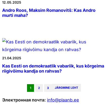
12.05.2025
Andro Roos, Maksim Romanovitš: Kas Andro
murti maha?
21.04.2025
Kas Eesti on demokraatlik vabariik, kus kõrgeima
riigivõimu kandja on rahvas?
JÄRGMINE LEHT
1
2
3
Электронная почта:
info@plaanb.ee