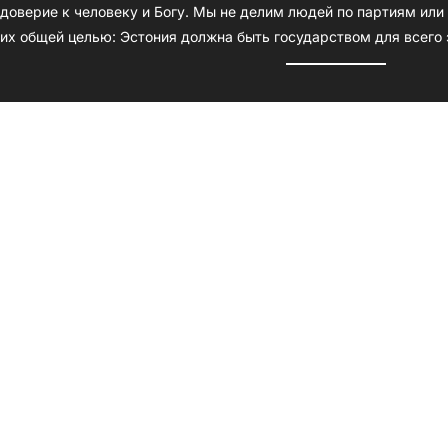
доверие к человеку и Богу. Мы не делим людей по партиям ил
их общей целью: Эстония должна быть государством для всего 
Электронная почта:
info@plaanb.ee
Адрес:
Kohvik Plaan B, Tähtvere tn 4-1, Тарту
Facebook
YouTube