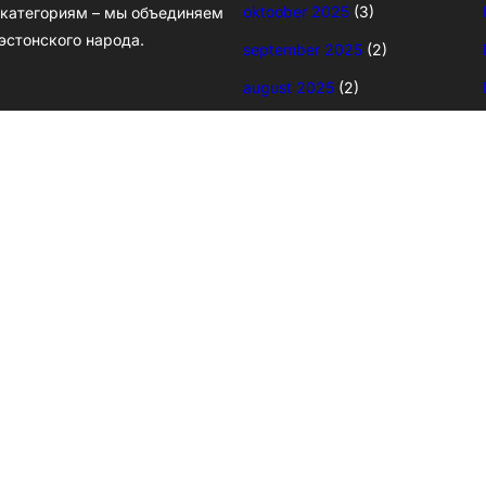
oktoober 2025
(3)
и категориям – мы объединяем
эстонского народа.
september 2025
(2)
august 2025
(2)
juuni 2025
(2)
mai 2025
(7)
aprill 2025
(15)
märts 2025
(21)
veebruar 2025
(27)
jaanuar 2025
(16)
detsember 2024
(14)
november 2024
(3)
oktoober 2024
(2)
september 2024
(1)