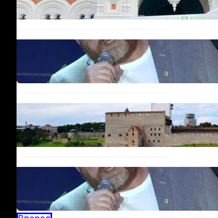
Urbo Vaarmann: Kuidas
poliitika on muutunud
skandaalide areeniks
14.10.2025
Программа в Нарве: Plaan
B Narva Linna Pulss –
Новая жизнь для Нарвы!
08.10.2025
Дебаты BAZAR:
Кандидатов по осени
считают
04.09.2025