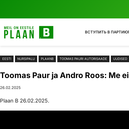
Liigu
sisu
juurde
ВСТУПИТЬ В ПАРТИЮ
EESTI
NURSIPALU
PLAANB
TOOMAS PAURI AUTORISAADE
UUDISED
Toomas Paur ja Andro Roos: Me ei 
26.02.2025
Plaan B 26.02.2025.