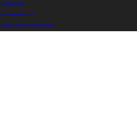
Программа
Главные новости
Подписаться на рассылку
Kohvik Plaan B
Tartu HLÜ