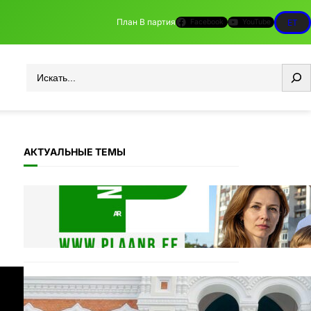
План B партия
Facebook
YouTube
ET
Otsi
АКТУАЛЬНЫЕ ТЕМЫ
11.11: Пикет на Тоомпеа
04.11.2025
Täname Plaan B toetajaid ja
ka vaenlasi!
20.10.2025