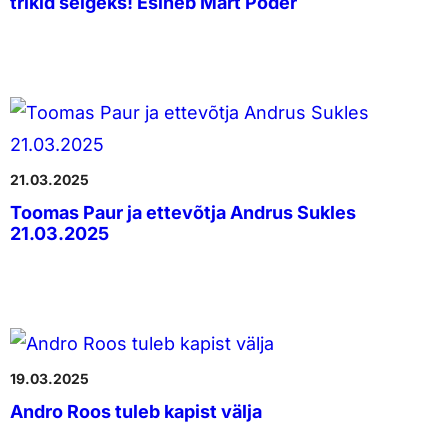
trikid selgeks! Esineb Märt Põder
21.03.2025
Toomas Paur ja ettevõtja Andrus Sukles
21.03.2025
19.03.2025
Andro Roos tuleb kapist välja