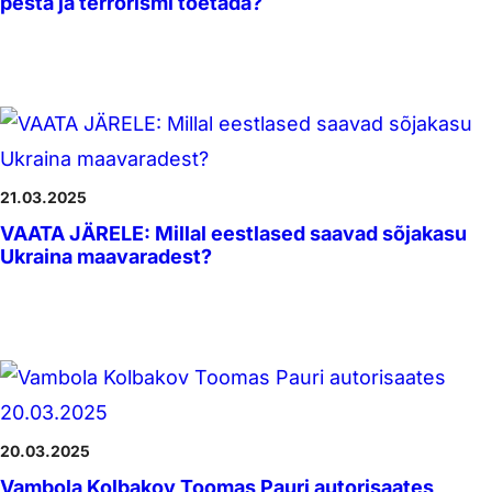
pesta ja terrorismi toetada?
21.03.2025
VAATA JÄRELE: Millal eestlased saavad sõjakasu
Ukraina maavaradest?
20.03.2025
Vambola Kolbakov Toomas Pauri autorisaates