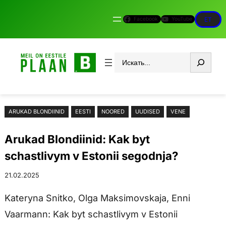
Liigu
Facebook
YouTube
ET
sisu
juurde
Otsi
ARUKAD BLONDIINID
EESTI
NOORED
UUDISED
VENE
Arukad Blondiinid: Kak byt
schastlivym v Estonii segodnja?
21.02.2025
Kateryna Snitko, Olga Maksimovskaja, Enni
Vaarmann: Kak byt schastlivym v Estonii