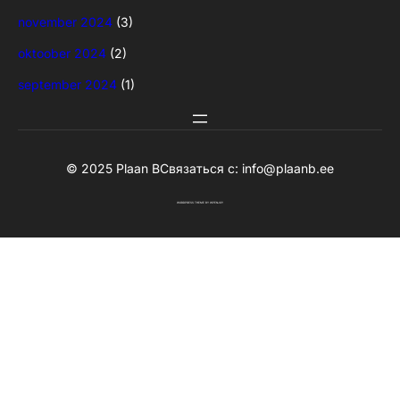
november 2024
(3)
oktoober 2024
(2)
september 2024
(1)
© 2025 Plaan B
Связаться с:
info@plaanb.ee
WORDPRESS THEME
BY
WPENJOY