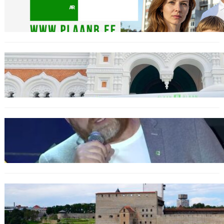
04.11.2025
Täname Plaan B toetajaid ja ka vaenlasi!
20.10.2025
Urbo Vaarmann: Kuidas poliitika on
muutunud skandaalide areeniks
14.10.2025
Программа в Нарве: Plaan B Narva Linna
Pulss – Новая жизнь для Нарвы!
08.10.2025