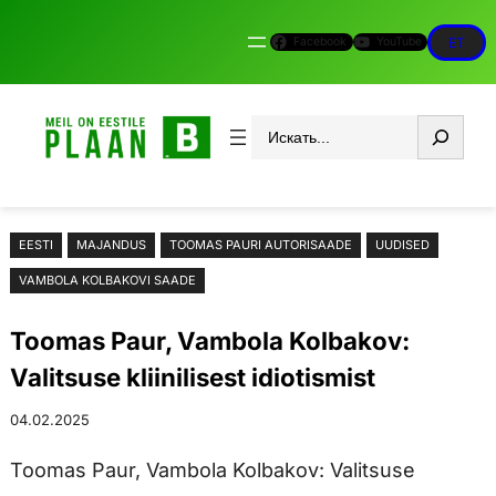
Liigu
Facebook
YouTube
ET
sisu
juurde
Otsi
EESTI
MAJANDUS
TOOMAS PAURI AUTORISAADE
UUDISED
VAMBOLA KOLBAKOVI SAADE
Toomas Paur, Vambola Kolbakov:
Valitsuse kliinilisest idiotismist
04.02.2025
Toomas Paur, Vambola Kolbakov: Valitsuse