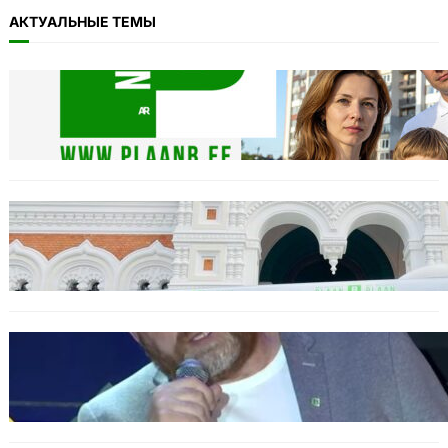
АКТУАЛЬНЫЕ ТЕМЫ
11.11: Пикет на Тоомпеа
04.11.2025
Täname Plaan B toetajaid ja ka vaenlasi!
20.10.2025
Urbo Vaarmann: Kuidas poliitika on
muutunud skandaalide areeniks
14.10.2025