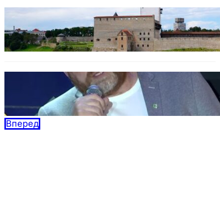
Программа в Нарве: Plaan B Narva Linna
Pulss – Новая жизнь для Нарвы!
08.10.2025
Дебаты BAZAR: Кандидатов по осени
считают
04.09.2025
Вперед