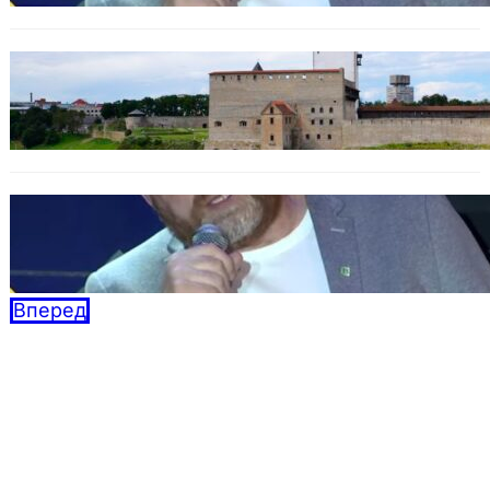
Программа в Нарве: Plaan B Narva Linna
Pulss – Новая жизнь для Нарвы!
08.10.2025
Дебаты BAZAR: Кандидатов по осени
считают
04.09.2025
Вперед