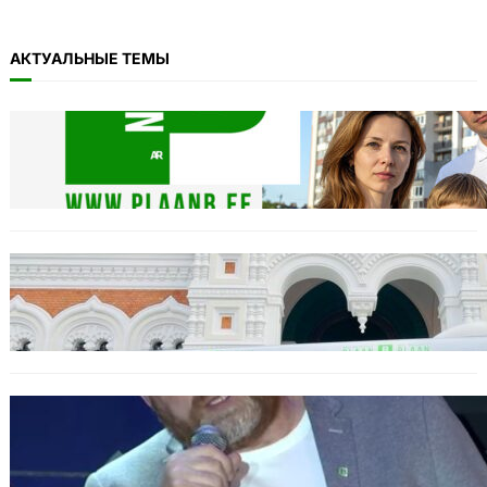
АКТУАЛЬНЫЕ ТЕМЫ
11.11: Пикет на Тоомпеа
04.11.2025
Täname Plaan B toetajaid ja ka vaenlasi!
20.10.2025
Urbo Vaarmann: Kuidas poliitika on
muutunud skandaalide areeniks
14.10.2025