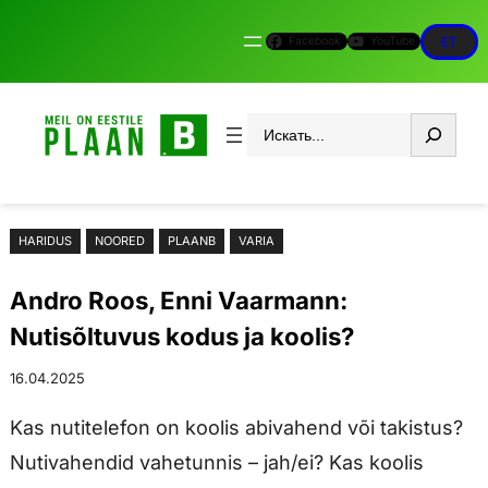
Liigu
Facebook
YouTube
ET
sisu
juurde
Otsi
HARIDUS
NOORED
PLAANB
VARIA
Andro Roos, Enni Vaarmann:
Nutisõltuvus kodus ja koolis?
16.04.2025
Kas nutitelefon on koolis abivahend või takistus?
Nutivahendid vahetunnis – jah/ei? Kas koolis