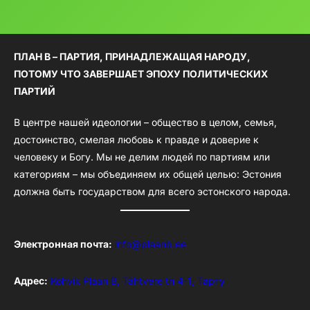
ПЛАН B – ПАРТИЯ, ПРИНАДЛЕЖАЩАЯ НАРОДУ,
ПОТОМУ ЧТО ЗАВЕРШАЕТ ЭПОХУ ПОЛИТИЧЕСКИХ
ПАРТИЙ
В центре нашей идеологии – общество в целом, семья,
достоинство, смелая любовь к правде и доверие к
человеку и Богу. Мы не делим людей по партиям или
категориям – мы объединяем их общей целью: Эстония
должна быть государством для всего эстонского народа.
Электронная почта:
info@plaanb.ee
Адрес:
Kohvik Plaan B, Tähtvere tn 4-1, Тарту