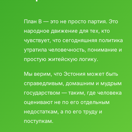
План B — это не просто партия. Это
народное движение для тех, кто
чувствует, что сегодняшняя политика
утратила человечность, понимание и
простую житейскую логику.
Мы верим, что Эстония может быть
справедливым, домашним и мудрым
государством — таким, где человека
оценивают не по его отдельным
недостаткам, а по его труду и
поступкам.