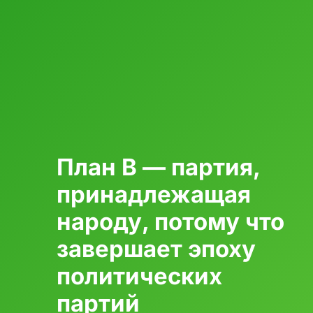
План B — партия,
принадлежащая
народу, потому что
завершает эпоху
политических
партий