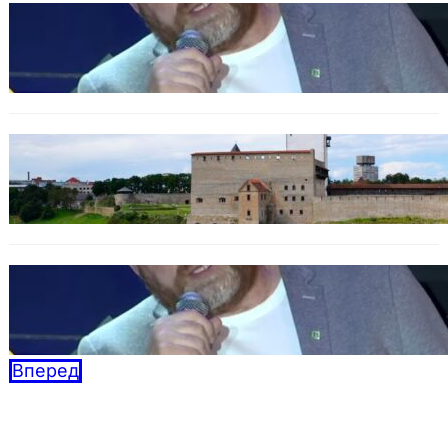
Urbo Vaarmann: Kuidas poliitika on
muutunud skandaalide areeniks
14.10.2025
Программа в Нарве: Plaan B Narva Linna
Pulss – Новая жизнь для Нарвы!
08.10.2025
Дебаты BAZAR: Кандидатов по осени
считают
04.09.2025
Вперед