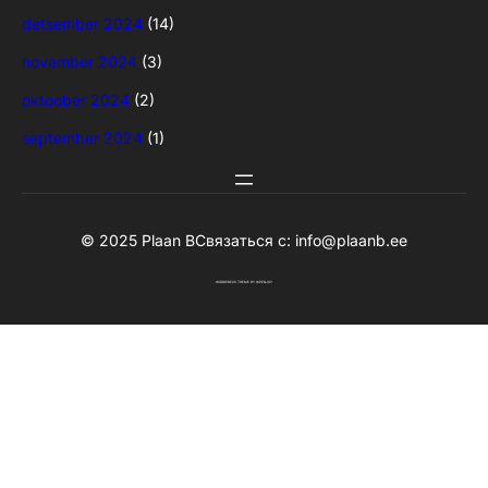
detsember 2024
(14)
november 2024
(3)
oktoober 2024
(2)
september 2024
(1)
© 2025 Plaan B
Связаться с:
info@plaanb.ee
WORDPRESS THEME
BY
WPENJOY