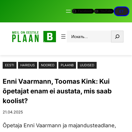
Liigu
Facebook
YouTube
ET
sisu
juurde
Otsi
EESTI
HARIDUS
NOORED
PLAANB
UUDISED
Enni Vaarmann, Toomas Kink: Kui
õpetajat enam ei austata, mis saab
koolist?
21.04.2025
Õpetaja Enni Vaarmann ja majandusteadlane,