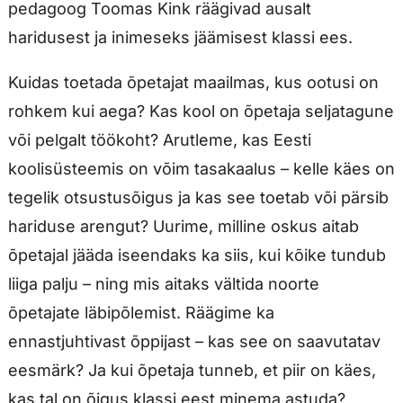
pedagoog Toomas Kink räägivad ausalt
haridusest ja inimeseks jäämisest klassi ees.
Kuidas toetada õpetajat maailmas, kus ootusi on
rohkem kui aega? Kas kool on õpetaja seljatagune
või pelgalt töökoht? Arutleme, kas Eesti
koolisüsteemis on võim tasakaalus – kelle käes on
tegelik otsustusõigus ja kas see toetab või pärsib
hariduse arengut? Uurime, milline oskus aitab
õpetajal jääda iseendaks ka siis, kui kõike tundub
liiga palju – ning mis aitaks vältida noorte
õpetajate läbipõlemist. Räägime ka
ennastjuhtivast õppijast – kas see on saavutatav
eesmärk? Ja kui õpetaja tunneb, et piir on käes,
kas tal on õigus klassi eest minema astuda?