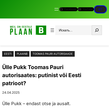
Liigu
Facebook
YouTube
ET
sisu
juurde
Otsi
EESTI
PLAANB
TOOMAS PAURI AUTORISAADE
Ülle Pukk Toomas Pauri
autorisaates: putinist või Eesti
patrioot?
24.04.2025
Ülle Pukk – endast otse ja ausalt.