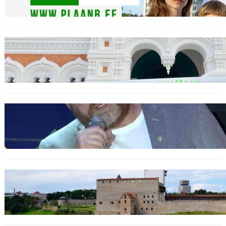
Täname Plaan B toetajaid ja ka vaenlasi!
20.10.2025
Urbo Vaarmann: Kuidas poliitika on
muutunud skandaalide areeniks
14.10.2025
Программа в Нарве: Plaan B Narva Linna
Pulss – Новая жизнь для Нарвы!
08.10.2025