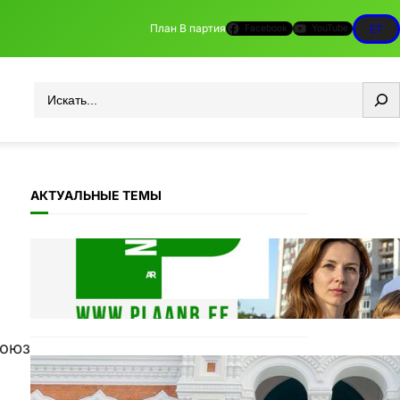
План B партия
Facebook
YouTube
ET
Otsi
АКТУАЛЬНЫЕ ТЕМЫ
11.11: Пикет на Тоомпеа
04.11.2025
союз
Täname Plaan B toetajaid ja
ka vaenlasi!
20.10.2025