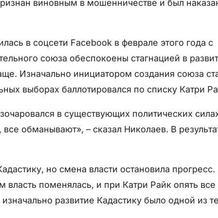
признан виновным в мошенничестве и был наказа
лась в соцсети Facebook в феврале этого года с
тельного союза обеспокоены стагнацией в разви
чаще. Изначально инициатором создания союза ст
ных выборах баллотировался по списку Катри Ра
разочаровался в существующих политических сила
, все обманывают», – сказал Николаев. В результа
адастику, но смена власти остановила прогресс.
м власть поменялась, и при Катри Райк опять все
к, изначально развитие Кадастику было одной из т