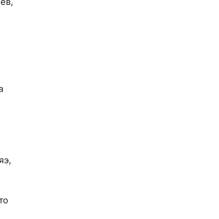
ев,
а
яэ,
то