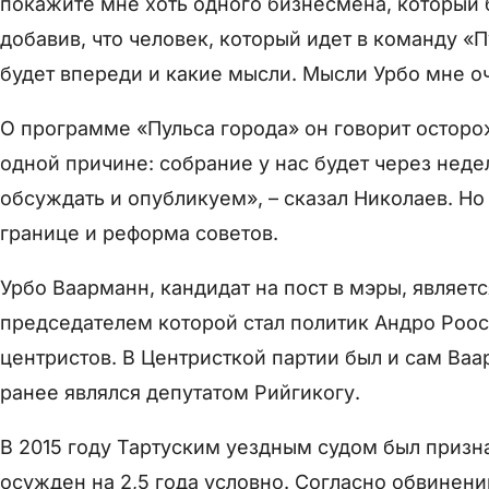
покажите мне хоть одного бизнесмена, который бы
добавив, что человек, который идет в команду «П
будет впереди и какие мысли. Мысли Урбо мне оч
О программе «Пульса города» он говорит осторож
одной причине: собрание у нас будет через нед
обсуждать и опубликуем», – сказал Николаев. Но
границе и реформа советов.
Урбо Ваарманн, кандидат на пост в мэры, являет
председателем которой стал политик Андро Роос
центристов. В Центристкой партии был и сам Ва
ранее являлся депутатом Рийгикогу.
В 2015 году Тартуским уездным судом был призна
осужден на 2,5 года условно. Согласно обвинен