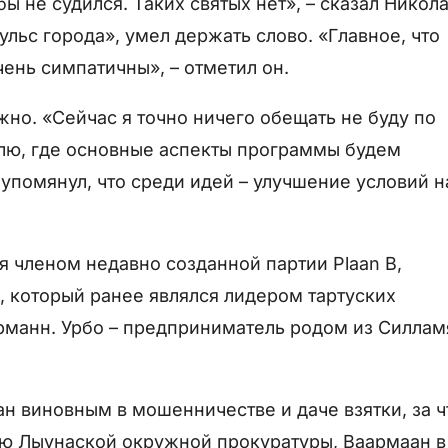
 не судился. Таких святых нет», – сказал Никола
ульс города», умел держать слово. «Главное, что
ень симпатичны», – отметил он.
но. «Сейчас я точно ничего обещать не буду по
елю, где основные аспекты программы будем
 упомянул, что среди идей – улучшение условий н
ся членом недавно созданной партии Plaan B,
, который ранее являлся лидером тартуских
арманн. Урбо – предприниматель родом из Силлам
н виновным в мошенничестве и даче взятки, за ч
ию Лыунаской окружной прокуратуры, Ваармаан в