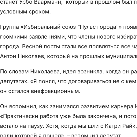
станет Урбо Ваарманн, который в прошлом был 
условным сроком.
Группа «Избиральный союз “Пульс города”» появи
громкими заявлениями, что члены нового избира
города. Весной посты стали все появляться все 
Антон Николаев, который на прошлых муниципаль
По словам Николаева, идея возникла, когда он 
депутатах. «Я понял, что договариваться не с кем
он остался внефракционным.
Он вспомнил, как занимался развитием карьера К
«Практически работа уже была закончена, и пото
встало на паузу. Хотя, когда мы шли с Катри Рай
ради которой я пошел», – вспомнил депутат.