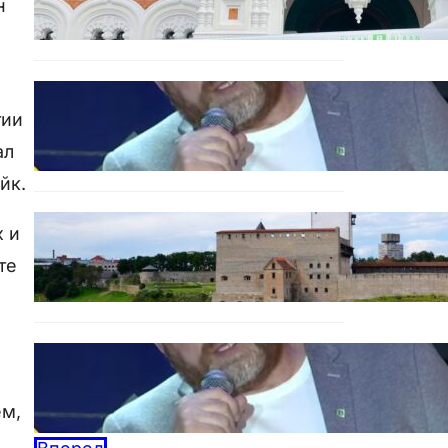
н
Urbo Vaarmann: Kuidas
poliitika on muutunud
тии
skandaalide areeniks
14.10.2025
ал
йк.
Программа в Нарве: Plaan
х и
B Narva Linna Pulss –
Новая жизнь для Нарвы!
те
08.10.2025
Дебаты BAZAR:
Кандидатов по осени
считают
04.09.2025
ем,