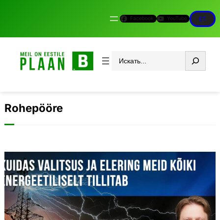
Facebook
YouTube
ET
Otsi
Rohepööre